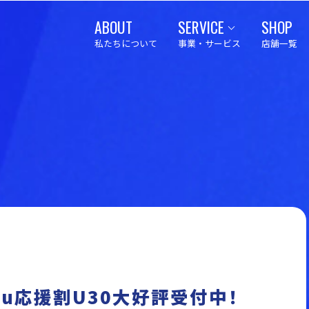
ABOUT
SERVICE
SHOP
私たちについて
事業・サービス
店舗一覧
au応援割U30大好評受付中！