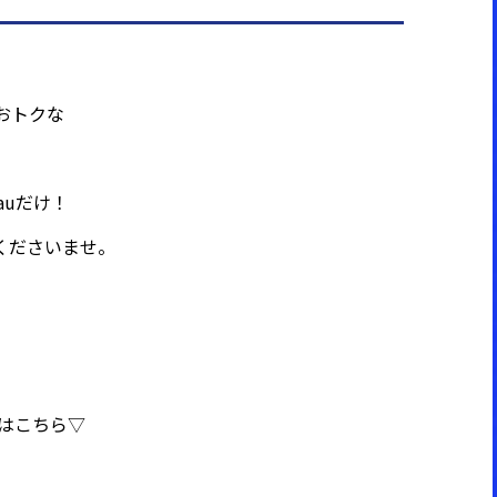
おトクな
auだけ！
くださいませ。
約はこちら▽