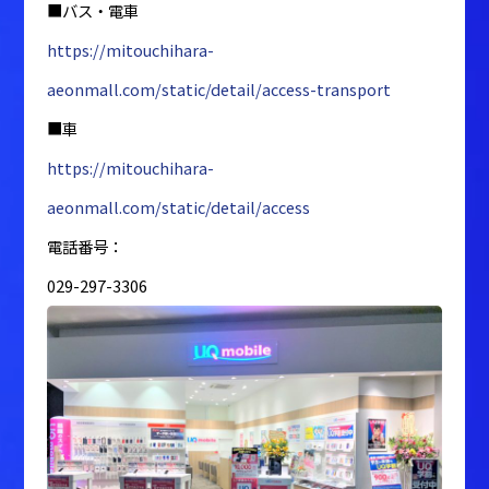
■バス・電車
https://mitouchihara-
aeonmall.com/static/detail/access-transport
■車
https://mitouchihara-
aeonmall.com/static/detail/access
電話番号：
029-297-3306