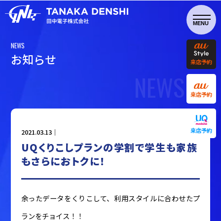
NEWS
お
知
ら
せ
来店予約
NEWS
来店予約
来店予約
2021.03.13｜
UQくりこしプランの学割で学生も家族
もさらにおトクに！
余ったデータをくりこして、利用スタイルに合わせたプ
ランをチョイス！！