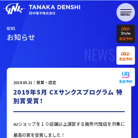
NEWS
お
知
ら
せ
来店予約
NEWS
来店予約
来店予約
2019.05.31｜
受賞・認定
2019年5月 CXサンクスプログラム 特
別賞受賞！
auショップを１０店舗以上運営する販売代理店を対象に
最高の賞を受賞しました！