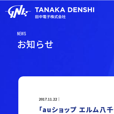
NEWS
お
知
ら
せ
2017.11.22｜
「auショップ エルム八